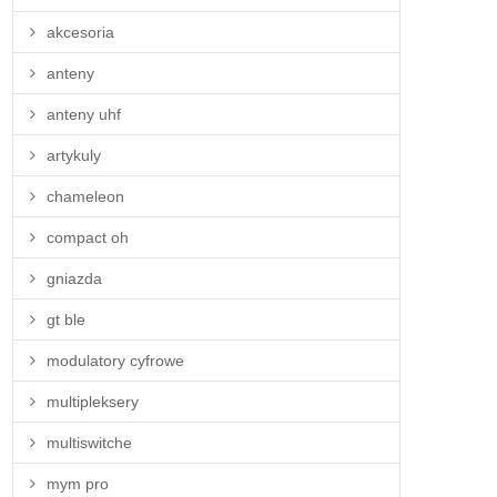
akcesoria
anteny
anteny uhf
artykuly
chameleon
compact oh
gniazda
gt ble
modulatory cyfrowe
multipleksery
multiswitche
mym pro