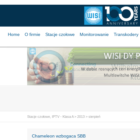
Home
O firmie
Stacje czołowe
Monitorowanie
Transkodery
Stacje czołowe, IPTV - Klasa A
>
2013
>
sierpień
Chameleon wzbogaca SBB